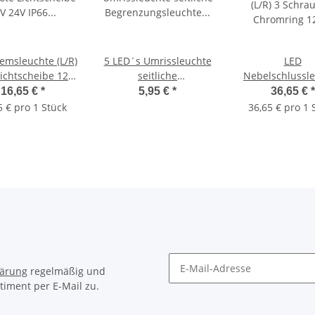
emsleuchte (L/R)
5 LED´s Umrissleuchte
LED
Lichtscheibe 12V
seitliche
Nebelschlussl
 IP66 IP68 E20
Begrenzungsleuchte
(L/R) 3 Schra
16,65 €
*
5,95 €
*
36,65 €
*
83,8 x 24,2mm 12V 24V
Chromring 12V 2
5 € pro 1 Stück
36,65 € pro 1 
E20 ROT
IP68 Run
lärung
regelmäßig und
timent per E-Mail zu.