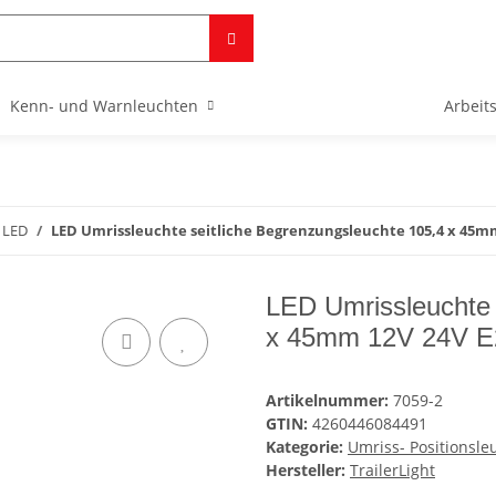
Kenn- und Warnleuchten
Arbeit
n LED
LED Umrissleuchte seitliche Begrenzungsleuchte 105,4 x 45m
LED Umrissleuchte 
x 45mm 12V 24V 
Artikelnummer:
7059-2
GTIN:
4260446084491
Kategorie:
Umriss- Positionsle
Hersteller:
TrailerLight