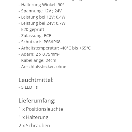
- Halterung Winkel: 90°
- Spannung: 12V ; 24V
- Leistung bei 12V: 0,4W
- Leistung bei 24V: 0,7W
- E20 geprüft
- Zulassung: ECE
- Schutzart: IP66/IP68
- Arbeitstemperatur: -40°C bis +65°C
- Adern: 2 x 0,75mm²
- Kabellänge: 24cm
- Anschlußstecker: ohne
Leuchtmittel:
- 5 LED ´s
Lieferumfang:
1 x Positionsleuchte
1 x Halterung
2 x Schrauben