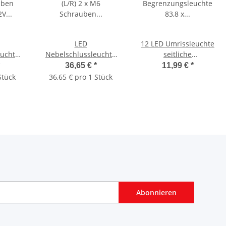
LED
12 LED Umrissleuchte
euchte
Nebelschlussleuchte
seitliche
uben
(L/R) 2 x M6 Schrauben
Begrenzungsleuchte
36,65 €
*
11,99 €
*
4V IP66
Gehäuse 12V 24V IP66
83,8 x 24,2mm 12V 24V
Stück
36,65 € pro 1 Stück
d
IP68 Rund
E20 ROT
Abonnieren