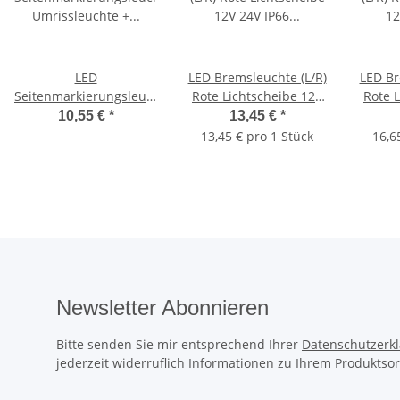
LED
LED Bremsleuchte (L/R)
LED Br
Seitenmarkierungsleuchte
Rote Lichtscheibe 12V
Rote 
Umrissleuchte +
24V IP66 IP68 H + V
24V
10,55 €
*
13,45 €
*
Rückstrahler ROT E20
13,45 € pro 1 Stück
16,6
LKW Anhänger
Newsletter Abonnieren
Bitte senden Sie mir entsprechend Ihrer
Datenschutzerk
jederzeit widerruflich Informationen zu Ihrem Produktsor