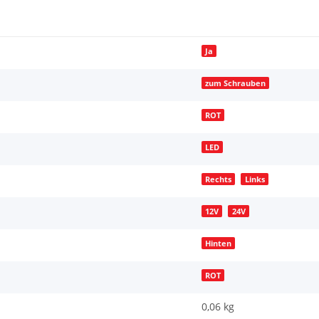
Ja
zum Schrauben
ROT
LED
Rechts
Links
12V
24V
Hinten
ROT
0,06 kg