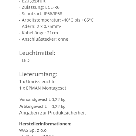
- E20 geprüft
- Zulassung: ECE-R6
- Schutzart: IP66/IP68
- Arbeitstemperatur: -40°C bis +65°C
- Adern: 2 x 0,75mm²
- Kabellänge: 21cm
- Anschlußstecker: ohne
Leuchtmittel:
- LED
Lieferumfang:
1 x Umrissleuchte
1 x EPMAN Montageset
0,22 kg
Versandgewicht:
0,22
kg
Artikelgewicht:
Angaben zur Produktsicherheit
Herstellerinformationen:
WAŚ Sp. z o.o.