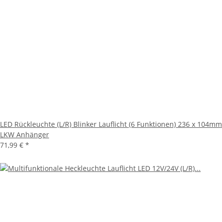
LED Rückleuchte (L/R) Blinker Lauflicht (6 Funktionen) 236 x 104mm
LKW Anhänger
71,99 €
*