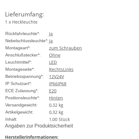
Lieferumfang:
1 x Heckleuchte
Ja
Rückfahrleuchte*:
Ja
Nebelschlussleuchte*:
zum Schrauben
Montageart*:
Ohne
Anschlußstecker*:
LED
Leuchtmittel*:
Rechts
Links
Montageseite*:
12V
24V
Betriebsspannung*:
IP66
IP68
IP Schutzart*:
E20
ECE Zulassung*:
Hinten
Positionsleuchte*:
0,32 kg
Versandgewicht:
0,32
kg
Artikelgewicht:
1,00 Stück
Inhalt:
Angaben zur Produktsicherheit
Herstellerinformationen: